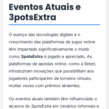
Eventos Atuais e
3potsExtra
O avanço das tecnologias digitais e o
crescimento das plataformas de jogos online
têm impactado significativamente o modo
como
3potsExtra
é jogado e apreciado. As
plataformas de apostas online, como a 9xbet,
introduziram inovações que possibilitam aos
jogadores participarem de torneios virtuais,
muitas vezes com prêmios atraentes.
Os eventos atuais também têm influenciado o
alcance do 3potsExtra em cenários informais e