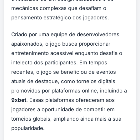
mecânicas complexas que desafiam o
pensamento estratégico dos jogadores.
Criado por uma equipe de desenvolvedores
apaixonados, o jogo busca proporcionar
entretenimento acessível enquanto desafia o
intelecto dos participantes. Em tempos
recentes, o jogo se beneficiou de eventos
atuais de destaque, como torneios digitais
promovidos por plataformas online, incluindo a
9xbet
. Essas plataformas ofereceram aos
jogadores a oportunidade de competir em
torneios globais, ampliando ainda mais a sua
popularidade.