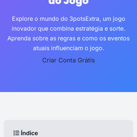
do Jogo
Explore o mundo do 3potsExtra, um jogo
inovador que combina estratégia e sorte.
Aprenda sobre as regras e como os eventos
atuais influenciam o jogo.
Criar Conta Grátis
Índice