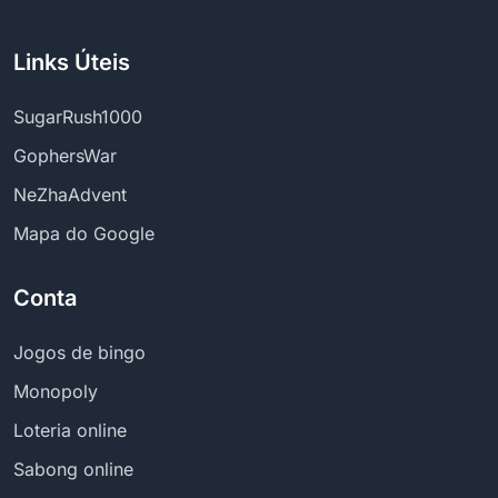
Links Úteis
SugarRush1000
GophersWar
NeZhaAdvent
Mapa do Google
Conta
Jogos de bingo
Monopoly
Loteria online
Sabong online