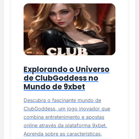
Explorando o Universo
de ClubGoddess no
Mundo de 9xbet
Descubra o fascinante mundo de
ClubGoddess, um jogo inovador que
combina entretenimento e apostas
online através da plataforma 9xbet.
Aprenda sobre as características,