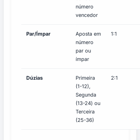
número
vencedor
Par/Ímpar
Aposta em
1:1
número
par ou
ímpar
Dúzias
Primeira
2:1
(1-12),
Segunda
(13-24) ou
Terceira
(25-36)