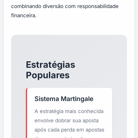
combinando diversão com responsabilidade
financeira.
Estratégias
Populares
Sistema Martingale
A estratégia mais conhecida
envolve dobrar sua aposta
após cada perda em apostas