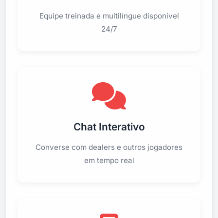
Equipe treinada e multilíngue disponível
24/7
Chat Interativo
Converse com dealers e outros jogadores
em tempo real