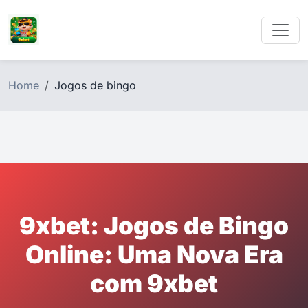
Home
Jogos de bingo
9xbet: Jogos de Bingo
Online: Uma Nova Era
com 9xbet