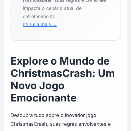
FormosaBear, suas regras e como ele
impacta o cenário atual de
entretenimento.
👉 Leia mais →
Explore o Mundo de
ChristmasCrash: Um
Novo Jogo
Emocionante
Descubra tudo sobre o inovador jogo
ChristmasCrash, suas regras envolventes e