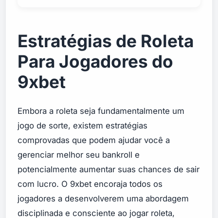
Estratégias de Roleta
Para Jogadores do
9xbet
Embora a roleta seja fundamentalmente um
jogo de sorte, existem estratégias
comprovadas que podem ajudar você a
gerenciar melhor seu bankroll e
potencialmente aumentar suas chances de sair
com lucro. O 9xbet encoraja todos os
jogadores a desenvolverem uma abordagem
disciplinada e consciente ao jogar roleta,