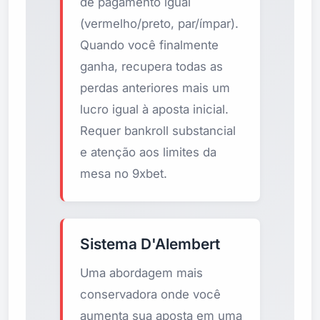
de pagamento igual
(vermelho/preto, par/ímpar).
Quando você finalmente
ganha, recupera todas as
perdas anteriores mais um
lucro igual à aposta inicial.
Requer bankroll substancial
e atenção aos limites da
mesa no 9xbet.
Sistema D'Alembert
Uma abordagem mais
conservadora onde você
aumenta sua aposta em uma