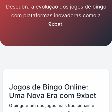
Descubra a evolução dos jogos de bingo
com plataformas inovadoras como a
9xbet.
Jogos de Bingo Online:
Uma Nova Era com 9xbet
O bingo é um dos jogos mais tradicionais e