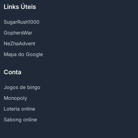
Links Úteis
SugarRush1000
GophersWar
NeZhaAdvent
Mapa do Google
Conta
Jogos de bingo
Monopoly
Loteria online
Sabong online