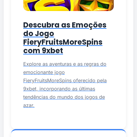
Descubra as Emoções
do Jogo
FieryFruitsMoreSpins
com 9xbet
Explore as aventuras e as regras do
emocionante jogo
FieryFruitsMoreSpins oferecido pela
9xbet, incorporando as últimas
tendências do mundo dos jogos de
azar.