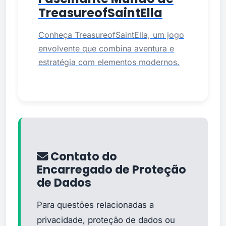
TreasureofSaintElla
Conheça TreasureofSaintElla, um jogo
envolvente que combina aventura e
estratégia com elementos modernos.
Contato do
Encarregado de Proteção
de Dados
Para questões relacionadas a
privacidade, proteção de dados ou