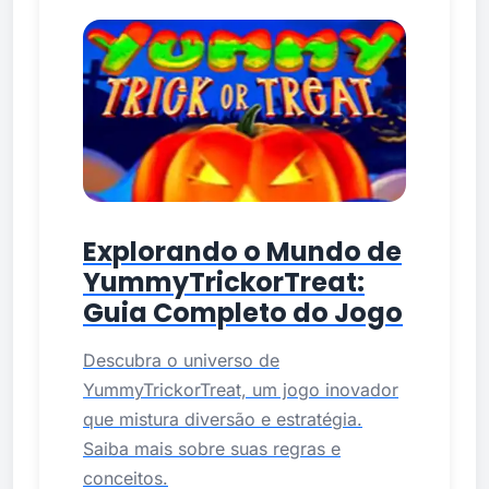
Explorando o Mundo de
YummyTrickorTreat:
Guia Completo do Jogo
Descubra o universo de
YummyTrickorTreat, um jogo inovador
que mistura diversão e estratégia.
Saiba mais sobre suas regras e
conceitos.