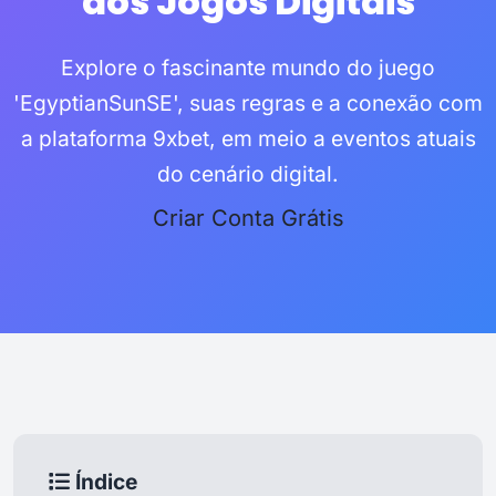
dos Jogos Digitais
Explore o fascinante mundo do juego
'EgyptianSunSE', suas regras e a conexão com
a plataforma 9xbet, em meio a eventos atuais
do cenário digital.
Criar Conta Grátis
Índice