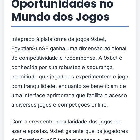
Oportunidades no
Mundo dos Jogos
Integrado à plataforma de jogos 9xbet,
EgyptianSunSE ganha uma dimensão adicional
de competitividade e recompensa. A 9xbet é
conhecida por sua robustez e segurança,
permitindo que jogadores experimentem o jogo
com tranquilidade, enquanto se beneficiam de
uma interface aprimorada que facilita o acesso
a diversos jogos e competições online.
Com a crescente popularidade dos jogos de
azar e apostas, 9xbet garante que os jogadores