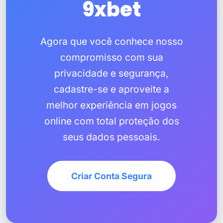
9xbet
Agora que você conhece nosso
compromisso com sua
privacidade e segurança,
cadastre-se e aproveite a
melhor experiência em jogos
online com total proteção dos
seus dados pessoais.
Criar Conta Segura