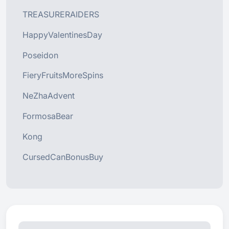
TREASURERAIDERS
HappyValentinesDay
Poseidon
FieryFruitsMoreSpins
NeZhaAdvent
FormosaBear
Kong
CursedCanBonusBuy