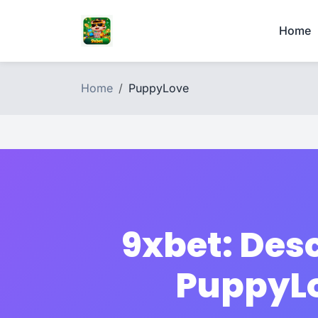
Home
Home
PuppyLove
9xbet: Des
PuppyLo