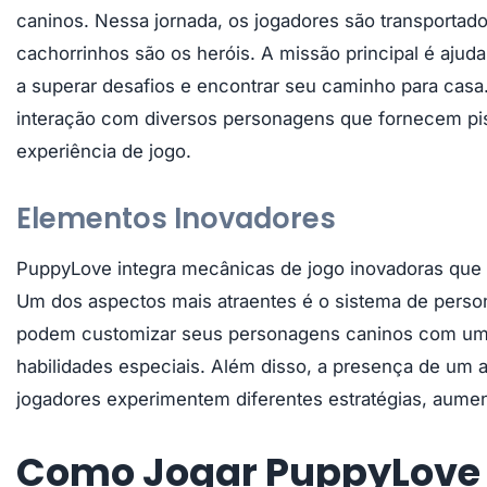
caninos. Nessa jornada, os jogadores são transportad
cachorrinhos são os heróis. A missão principal é ajud
a superar desafios e encontrar seu caminho para casa.
interação com diversos personagens que fornecem pis
experiência de jogo.
Elementos Inovadores
PuppyLove integra mecânicas de jogo inovadoras que
Um dos aspectos mais atraentes é o sistema de perso
podem customizar seus personagens caninos com uma
habilidades especiais. Além disso, a presença de um a
jogadores experimentem diferentes estratégias, aument
Como Jogar PuppyLove