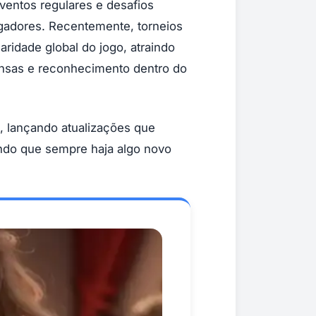
ventos regulares e desafios
ogadores. Recentemente, torneios
aridade global do jogo, atraindo
nsas e reconhecimento dentro do
 lançando atualizações que
indo que sempre haja algo novo