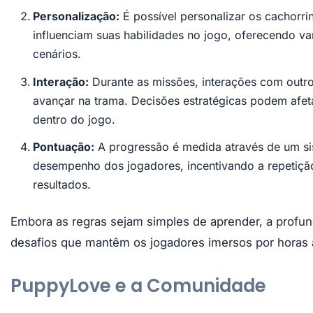
Personalização:
É possível personalizar os cachorr
influenciam suas habilidades no jogo, oferecendo va
cenários.
Interação:
Durante as missões, interações com outr
avançar na trama. Decisões estratégicas podem afet
dentro do jogo.
Pontuação:
A progressão é medida através de um s
desempenho dos jogadores, incentivando a repetição
resultados.
Embora as regras sejam simples de aprender, a profun
desafios que mantêm os jogadores imersos por horas a
PuppyLove e a Comunidade