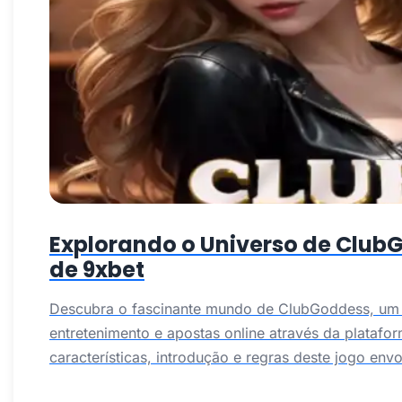
Explorando o Universo de Clu
de 9xbet
Descubra o fascinante mundo de ClubGoddess, um
entretenimento e apostas online através da platafo
características, introdução e regras deste jogo envo