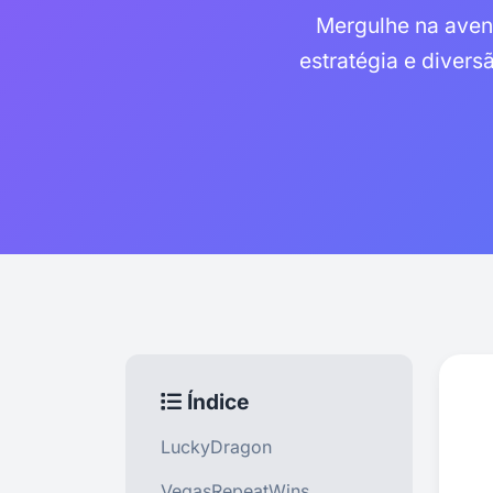
Mergulhe na aven
estratégia e diver
Índice
LuckyDragon
VegasRepeatWins