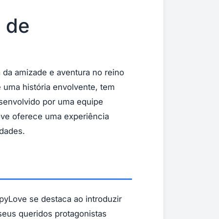
 de
 da amizade e aventura no reino
 uma história envolvente, tem
senvolvido por uma equipe
ove oferece uma experiência
idades.
yLove se destaca ao introduzir
seus queridos protagonistas