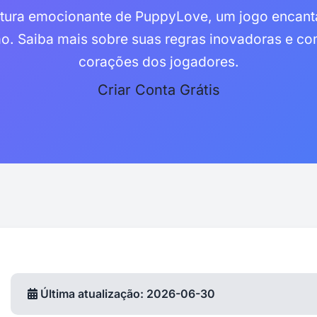
tura emocionante de PuppyLove, um jogo encan
são. Saiba mais sobre suas regras inovadoras e co
corações dos jogadores.
Criar Conta Grátis
Última atualização: 2026-06-30