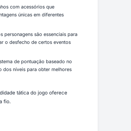
inhos com acessórios que
ntagens únicas em diferentes
os personagens são essenciais para
ar o desfecho de certos eventos
istema de pontuação baseado no
 dos níveis para obter melhores
didade tática do jogo oferece
 fio.