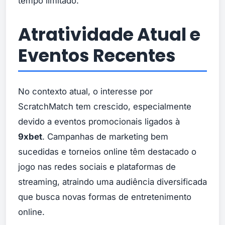
tempo limitado.
Atratividade Atual e
Eventos Recentes
No contexto atual, o interesse por
ScratchMatch tem crescido, especialmente
devido a eventos promocionais ligados à
9xbet
. Campanhas de marketing bem
sucedidas e torneios online têm destacado o
jogo nas redes sociais e plataformas de
streaming, atraindo uma audiência diversificada
que busca novas formas de entretenimento
online.