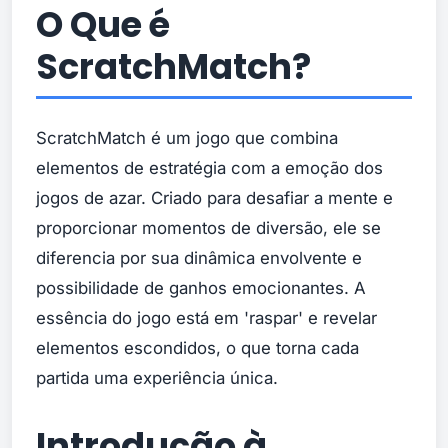
O Que é
ScratchMatch?
ScratchMatch é um jogo que combina
elementos de estratégia com a emoção dos
jogos de azar. Criado para desafiar a mente e
proporcionar momentos de diversão, ele se
diferencia por sua dinâmica envolvente e
possibilidade de ganhos emocionantes. A
essência do jogo está em 'raspar' e revelar
elementos escondidos, o que torna cada
partida uma experiência única.
Introdução à