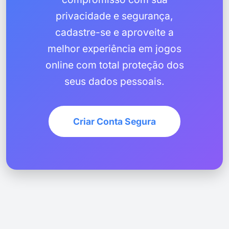
privacidade e segurança,
cadastre-se e aproveite a
melhor experiência em jogos
online com total proteção dos
seus dados pessoais.
Criar Conta Segura