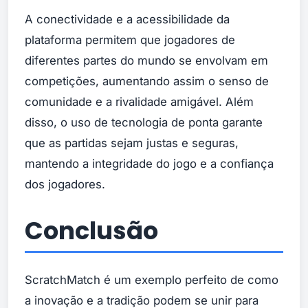
A conectividade e a acessibilidade da
plataforma permitem que jogadores de
diferentes partes do mundo se envolvam em
competições, aumentando assim o senso de
comunidade e a rivalidade amigável. Além
disso, o uso de tecnologia de ponta garante
que as partidas sejam justas e seguras,
mantendo a integridade do jogo e a confiança
dos jogadores.
Conclusão
ScratchMatch é um exemplo perfeito de como
a inovação e a tradição podem se unir para