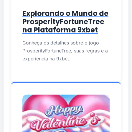
Explorando o Mundo de
ProsperityFortuneTree
na Plataforma 9xbet
Conheça os detalhes sobre o jogo
ProsperityFortuneTree, suas regras e a
experiência na 9xbet.