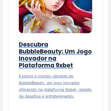
Descubra
BubbleBeauty: Um Jogo
Inovador na
Plataforma 9xbet
Explore o mundo vibrante de
BubbleBeauty, um jogo inovador
oferecido na plataforma 9xbet, repleto
de desafios e entretenimento.