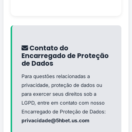
Contato do
Encarregado de Proteção
de Dados
Para questões relacionadas a
privacidade, proteção de dados ou
para exercer seus direitos sob a
LGPD, entre em contato com nosso
Encarregado de Proteção de Dados:
privacidade@5hbet.us.com