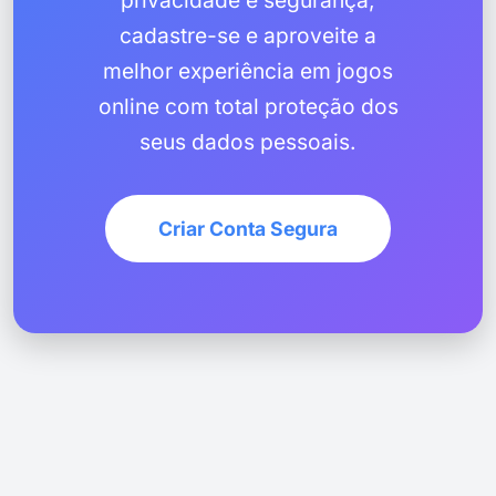
privacidade e segurança,
cadastre-se e aproveite a
melhor experiência em jogos
online com total proteção dos
seus dados pessoais.
Criar Conta Segura