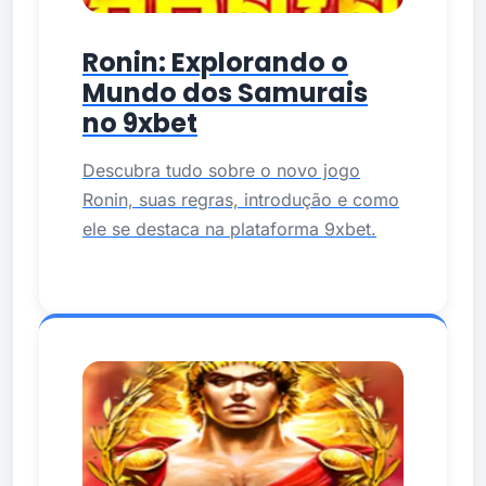
Ronin: Explorando o
Mundo dos Samurais
no 9xbet
Descubra tudo sobre o novo jogo
Ronin, suas regras, introdução e como
ele se destaca na plataforma 9xbet.