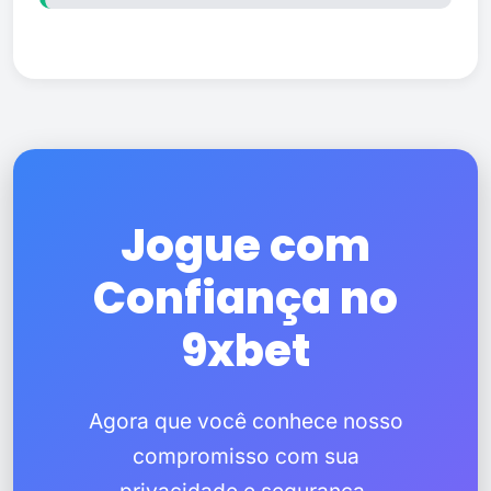
Jogue com
Confiança no
9xbet
Agora que você conhece nosso
compromisso com sua