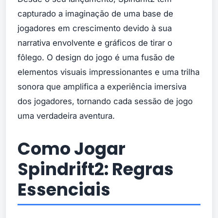
capturado a imaginação de uma base de
jogadores em crescimento devido à sua
narrativa envolvente e gráficos de tirar o
fôlego. O design do jogo é uma fusão de
elementos visuais impressionantes e uma trilha
sonora que amplifica a experiência imersiva
dos jogadores, tornando cada sessão de jogo
uma verdadeira aventura.
Como Jogar
Spindrift2: Regras
Essenciais