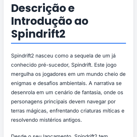
Descrição e
Introdução ao
Spindrift2
Spindrift2 nasceu como a sequela de um já
conhecido pré-sucedor, Spindrift. Este jogo
mergulha os jogadores em um mundo cheio de
enigmas e desafios ambientais. A narrativa se
desenrola em um cenário de fantasia, onde os
personagens principais devem navegar por
terras mágicas, enfrentando criaturas míticas e
resolvendo mistérios antigos.
Desde o seu lançamento, Spindrift2 tem