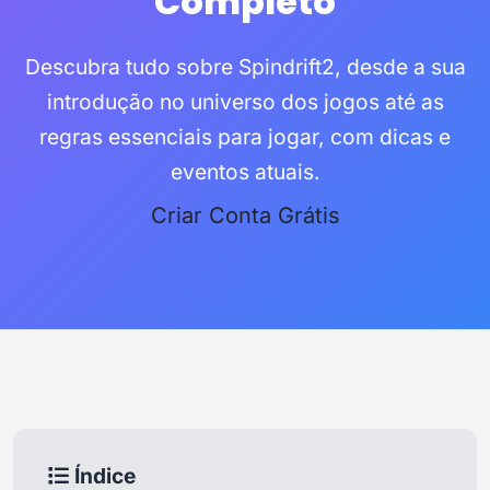
Completo
Descubra tudo sobre Spindrift2, desde a sua
introdução no universo dos jogos até as
regras essenciais para jogar, com dicas e
eventos atuais.
Criar Conta Grátis
Índice