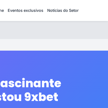
ne
Eventos exclusivos
Notícias do Setor
Fascinante
tou 9xbet