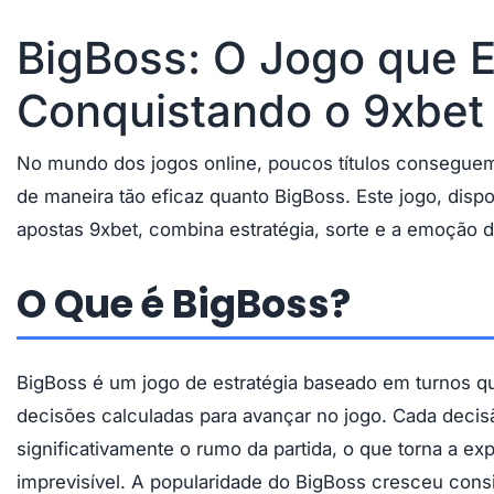
BigBoss: O Jogo que E
Conquistando o 9xbet
No mundo dos jogos online, poucos títulos conseguem
de maneira tão eficaz quanto BigBoss. Este jogo, dispo
apostas 9xbet, combina estratégia, sorte e a emoção 
O Que é BigBoss?
BigBoss é um jogo de estratégia baseado em turnos qu
decisões calculadas para avançar no jogo. Cada decis
significativamente o rumo da partida, o que torna a e
imprevisível. A popularidade do BigBoss cresceu con