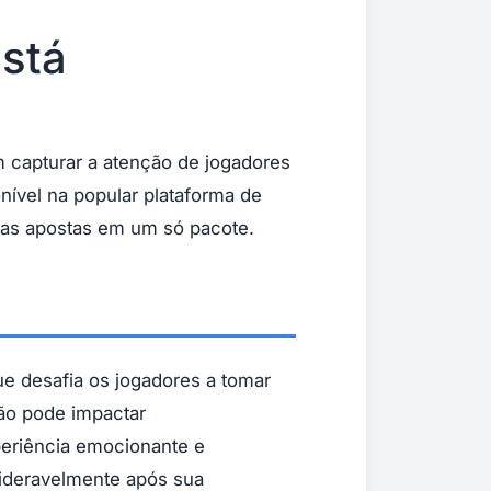
stá
 capturar a atenção de jogadores
nível na popular plataforma de
das apostas em um só pacote.
e desafia os jogadores a tomar
ão pode impactar
xperiência emocionante e
sideravelmente após sua