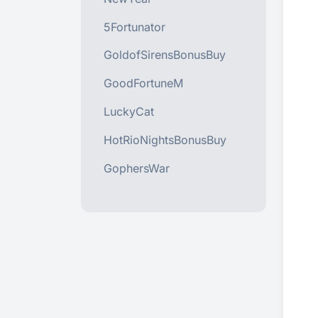
5Fortunator
GoldofSirensBonusBuy
GoodFortuneM
LuckyCat
HotRioNightsBonusBuy
GophersWar