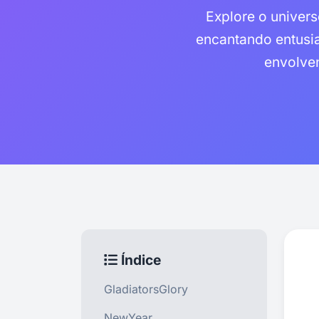
Explore o univers
encantando entusi
envolven
Índice
GladiatorsGlory
NewYear