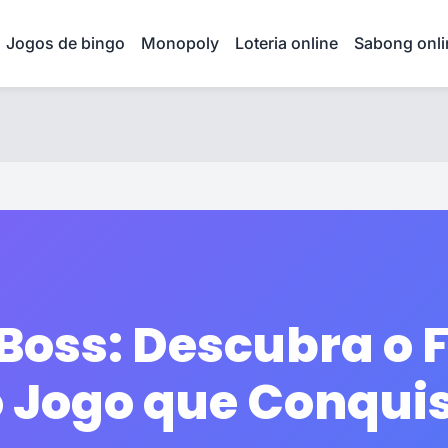
Jogos de bingo
Monopoly
Loteria online
Sabong onli
gBoss: Descubra o 
 Jogo que Conquis