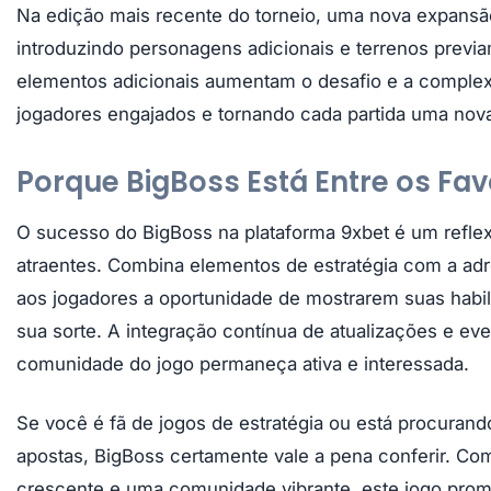
Na edição mais recente do torneio, uma nova expansão
introduzindo personagens adicionais e terrenos previ
elementos adicionais aumentam o desafio e a comple
jogadores engajados e tornando cada partida uma nova
Porque BigBoss Está Entre os Fav
O sucesso do BigBoss na plataforma 9xbet é um reflex
atraentes. Combina elementos de estratégia com a adr
aos jogadores a oportunidade de mostrarem suas habi
sua sorte. A integração contínua de atualizações e ev
comunidade do jogo permaneça ativa e interessada.
Se você é fã de jogos de estratégia ou está procura
apostas, BigBoss certamente vale a pena conferir. C
crescente e uma comunidade vibrante, este jogo prom