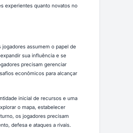
res experientes quanto novatos no
os jogadores assumem o papel de
 expandir sua influência e se
jogadores precisam gerenciar
esafios econômicos para alcançar
idade inicial de recursos e uma
xplorar o mapa, estabelecer
a turno, os jogadores precisam
to, defesa e ataques a rivais.