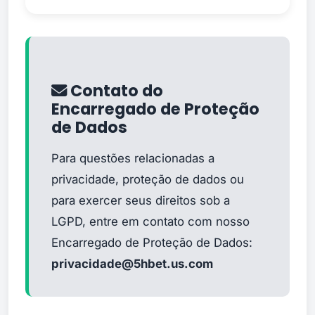
Contato do
Encarregado de Proteção
de Dados
Para questões relacionadas a
privacidade, proteção de dados ou
para exercer seus direitos sob a
LGPD, entre em contato com nosso
Encarregado de Proteção de Dados:
privacidade@5hbet.us.com