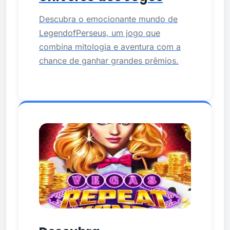
Descubra o emocionante mundo de
LegendofPerseus, um jogo que
combina mitologia e aventura com a
chance de ganhar grandes prêmios.