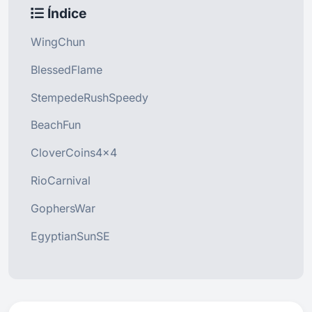
Índice
WingChun
BlessedFlame
StempedeRushSpeedy
BeachFun
CloverCoins4x4
RioCarnival
GophersWar
EgyptianSunSE