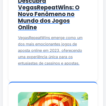
Descubra
VegasRepeatWins: O
Novo Fenômeno no
Mundo dos Jogos
Online
VegasRepeatWins emerge como um
dos mais emocionantes jogos de
aposta online em 2023, oferecendo
uma experiência única para os
entusiastas de cassinos e apostas.