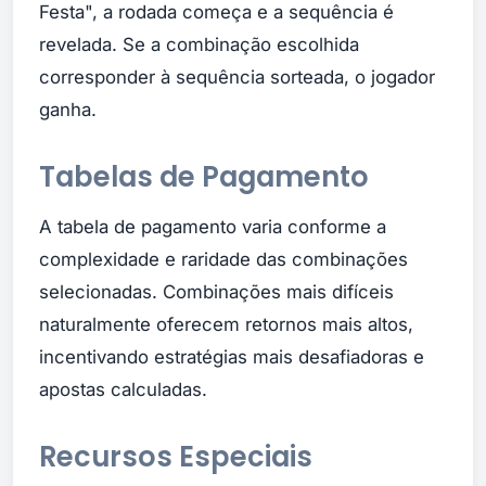
Festa", a rodada começa e a sequência é
revelada. Se a combinação escolhida
corresponder à sequência sorteada, o jogador
ganha.
Tabelas de Pagamento
A tabela de pagamento varia conforme a
complexidade e raridade das combinações
selecionadas. Combinações mais difíceis
naturalmente oferecem retornos mais altos,
incentivando estratégias mais desafiadoras e
apostas calculadas.
Recursos Especiais