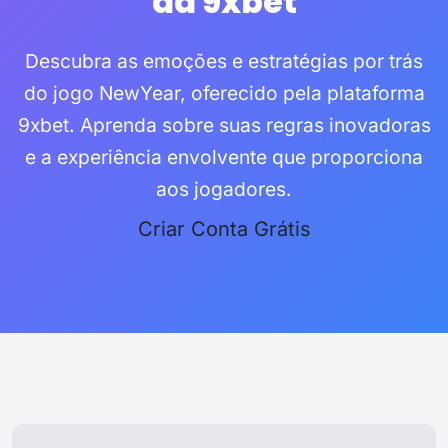
da 9xbet
Descubra as emoções e estratégias por trás
do jogo NewYear, oferecido pela plataforma
9xbet. Aprenda sobre suas regras inovadoras
e a experiência envolvente que proporciona
aos jogadores.
Criar Conta Grátis