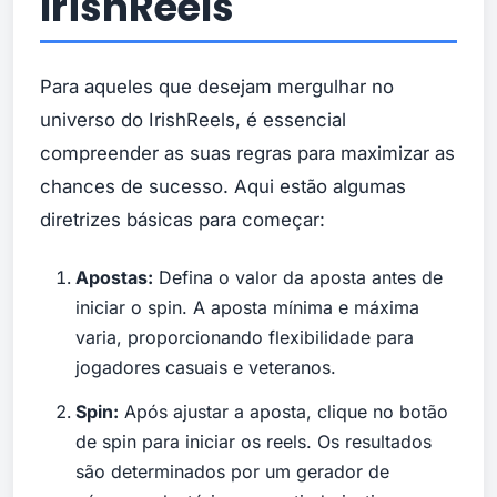
IrishReels
Para aqueles que desejam mergulhar no
universo do IrishReels, é essencial
compreender as suas regras para maximizar as
chances de sucesso. Aqui estão algumas
diretrizes básicas para começar:
Apostas:
Defina o valor da aposta antes de
iniciar o spin. A aposta mínima e máxima
varia, proporcionando flexibilidade para
jogadores casuais e veteranos.
Spin:
Após ajustar a aposta, clique no botão
de spin para iniciar os reels. Os resultados
são determinados por um gerador de