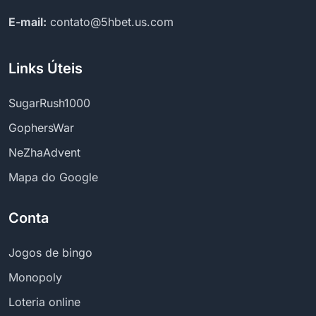
E-mail:
contato@5hbet.us.com
Links Úteis
SugarRush1000
GophersWar
NeZhaAdvent
Mapa do Google
Conta
Jogos de bingo
Monopoly
Loteria online