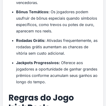
vencedoras.
Bônus Temáticos:
Os jogadores podem
usufruir de bônus especiais quando símbolos
específicos, como trevos ou potes de ouro,
aparecem nos reels.
Rodadas Grátis:
Ativadas frequentemente, as
rodadas grátis aumentam as chances de
vitória sem custo adicional.
Jackpots Progressivos:
Oferece aos
jogadores a oportunidade de ganhar grandes
prêmios conforme acumulam seus ganhos ao
longo do tempo.
Regras do Jogo