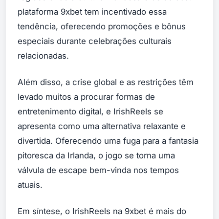
plataforma 9xbet tem incentivado essa
tendência, oferecendo promoções e bônus
especiais durante celebrações culturais
relacionadas.
Além disso, a crise global e as restrições têm
levado muitos a procurar formas de
entretenimento digital, e IrishReels se
apresenta como uma alternativa relaxante e
divertida. Oferecendo uma fuga para a fantasia
pitoresca da Irlanda, o jogo se torna uma
válvula de escape bem-vinda nos tempos
atuais.
Em síntese, o IrishReels na 9xbet é mais do