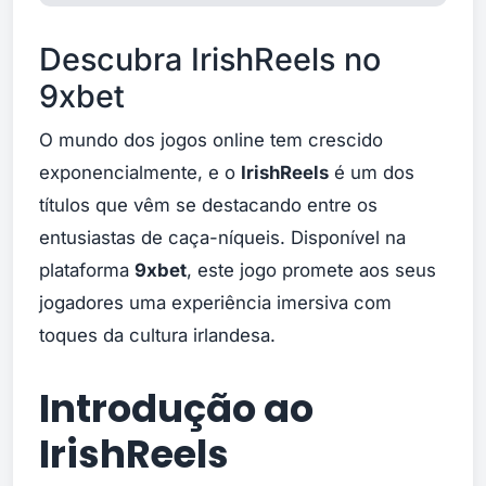
Descubra IrishReels no
9xbet
O mundo dos jogos online tem crescido
exponencialmente, e o
IrishReels
é um dos
títulos que vêm se destacando entre os
entusiastas de caça-níqueis. Disponível na
plataforma
9xbet
, este jogo promete aos seus
jogadores uma experiência imersiva com
toques da cultura irlandesa.
Introdução ao
IrishReels