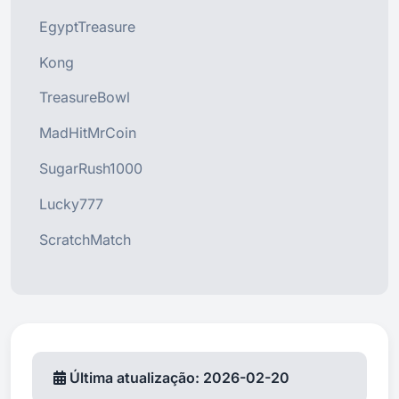
EgyptTreasure
Kong
TreasureBowl
MadHitMrCoin
SugarRush1000
Lucky777
ScratchMatch
Última atualização: 2026-02-20